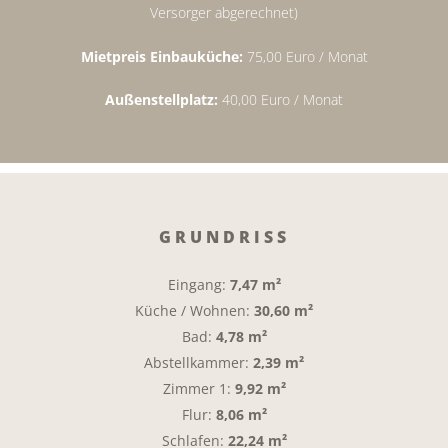
Versorger abgerechnet)
Mietpreis Einbauküche:
75,00 Euro / Monat
Außenstellplatz:
40,00 Euro / Monat
GRUNDRISS
Eingang:
7,47 m²
Küche / Wohnen:
30,60 m²
Bad:
4,78 m²
Abstellkammer:
2,39 m²
Zimmer 1:
9,92 m²
Flur:
8,06 m²
Schlafen:
22,24 m²